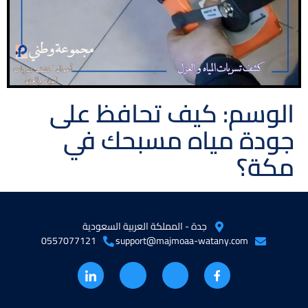
الوسم:
كيف تحافظ على
جودة مياه مسبحك في
مكة؟
جدة - المملكة العربية السعودية
0557077121
support@majmoaa-watany.com