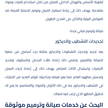
لتقوية الأساس والهيكل الداخلي للمبنى من خلال استخدام تقنيات ومواد
متقدمة. يهدف ذلك إلى زيادة استقرار المبنى وتوفير الحماية اللازمة ضد
العوامل البيئية والتآكل على المدى الطويل.
صيانة وترميم مباني بجدة
تجديدات التشطيب والديكور
يعد تجديد وتحديث التشطيبات والديكور بمثابة جزء أساسي من عملية
الصيانة والترميم. يتضمن ذلك إعادة طلاء الجدران والسقوف وتجديد
الأرضيات واستبدال الأثاث المتضرر. يهدف ذلك إلى إعادة إحياء المبنى
وتحسين مظهره العام، مما يعزز قيمته وجاذبيته. تتوفر العديد من الخيارات
في التشطيب والديكور، بما في ذلك الألوان والمواد والتصاميم، ما يتيح لك
تحقيق المظهر الذي ترغب فيه لمبناك.
البحث عن خدمات صيانة وترميم موثوقة